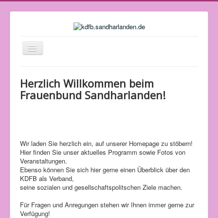
Navigation
an/aus
Startseite
Herzlich Willkommen beim
Über uns
Frauenbund Sandharlanden!
Vorstandschaft und Kontakt
Jahresprogramm
Bilder und Berichte
Wir laden Sie herzlich ein, auf unserer Homepage zu stöbern!
Hier finden Sie unser aktuelles Programm sowie Fotos von
Rezepte
Veranstaltungen.
Ebenso können Sie sich hier gerne einen Überblick über den
Impressum
KDFB als Verband,
seine sozialen und gesellschaftspolitschen Ziele machen.
Für Fragen und Anregungen stehen wir Ihnen immer gerne zur
Verfügung!