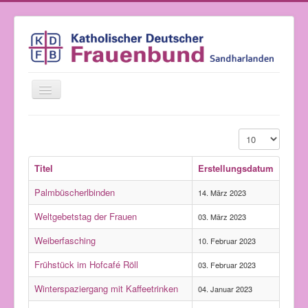
Navigation
an/aus
Startseite
Anzeige #
Über uns
Titel
Erstellungsdatum
Vorstandschaft und Kontakt
Palmbüscherlbinden
Jahresprogramm
14. März 2023
Weltgebetstag der Frauen
Bilder und Berichte
03. März 2023
Weiberfasching
Rezepte
10. Februar 2023
Impressum
Frühstück im Hofcafé Röll
03. Februar 2023
Winterspaziergang mit Kaffeetrinken
04. Januar 2023